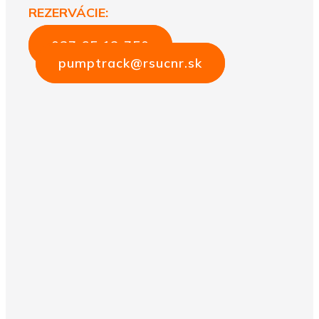
REZERVÁCIE:
037 65 12 750
pumptrack@rsucnr.sk