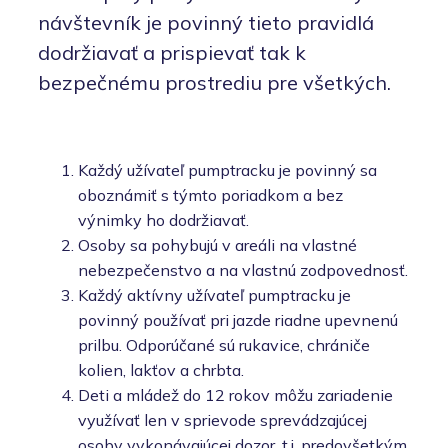
návštevník je povinný tieto pravidlá
dodržiavať a prispievať tak k
bezpečnému prostrediu pre všetkých.
Každý užívateľ pumptracku je povinný sa
oboznámiť s týmto poriadkom a bez
výnimky ho dodržiavať.
Osoby sa pohybujú v areáli na vlastné
nebezpečenstvo a na vlastnú zodpovednosť.
Každý aktívny užívateľ pumptracku je
povinný používať pri jazde riadne upevnenú
prilbu. Odporúčané sú rukavice, chrániče
kolien, lakťov a chrbta.
Deti a mládež do 12 rokov môžu zariadenie
využívať len v sprievode sprevádzajúcej
osoby vykonávajúcej dozor, t.j. predovšetkým