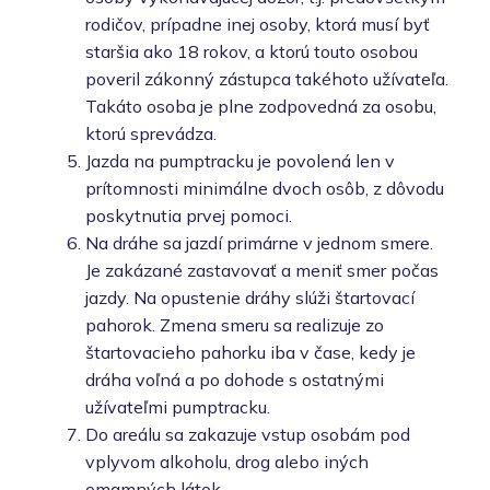
rodičov, prípadne inej osoby, ktorá musí byť
staršia ako 18 rokov, a ktorú touto osobou
poveril zákonný zástupca takéhoto užívateľa.
Takáto osoba je plne zodpovedná za osobu,
ktorú sprevádza.
Jazda na pumptracku je povolená len v
prítomnosti minimálne dvoch osôb, z dôvodu
poskytnutia prvej pomoci.
Na dráhe sa jazdí primárne v jednom smere.
Je zakázané zastavovať a meniť smer počas
jazdy. Na opustenie dráhy slúži štartovací
pahorok. Zmena smeru sa realizuje zo
štartovacieho pahorku iba v čase, kedy je
dráha voľná a po dohode s ostatnými
užívateľmi pumptracku.
Do areálu sa zakazuje vstup osobám pod
vplyvom alkoholu, drog alebo iných
omamných látok.