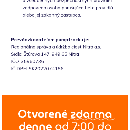
a všeobecných bezpečnostných pravidiel
zodpovedá osoba porušujúca tieto pravidlá
alebo jej zákonný zástupca.
Prevádzkovateľom pumptracku je:
Regionálna správa a údržba ciest Nitra a.s.
Sídlo: Štúrova 147, 949 65 Nitra
IČO: 35960736
IČ DPH: SK2022074186
Otvorené
zdarma
denne
od 7:00 do